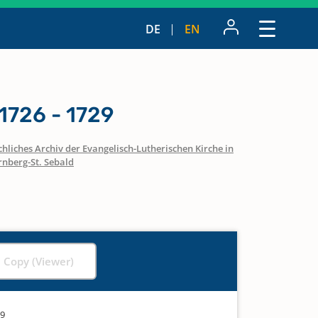
DE
EN
1726 - 1729
hliches Archiv der Evangelisch-Lutherischen Kirche in
nberg-St. Sebald
l Copy (Viewer)
29