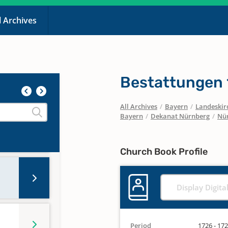
l Archives
Bestattungen 
All Archives
/
Bayern
/
Landeskirc
Bayern
/
Dekanat Nürnberg
/
Nür
 1773
Church Book Profile
Display Digita
Period
1726 - 17