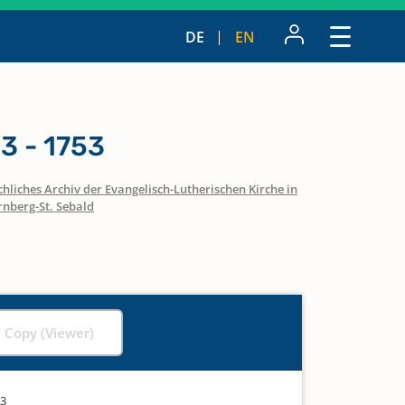
DE
EN
3 - 1753
hliches Archiv der Evangelisch-Lutherischen Kirche in
nberg-St. Sebald
l Copy (Viewer)
53