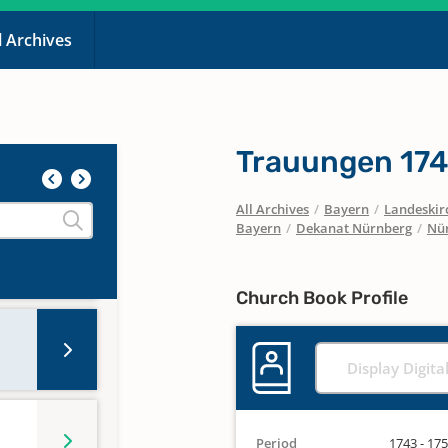
l Archives
Trauungen 174
All Archives
/
Bayern
/
Landeskirc
Bayern
/
Dekanat Nürnberg
/
Nür
Church Book Profile
Display Digita
Period
1743 - 17