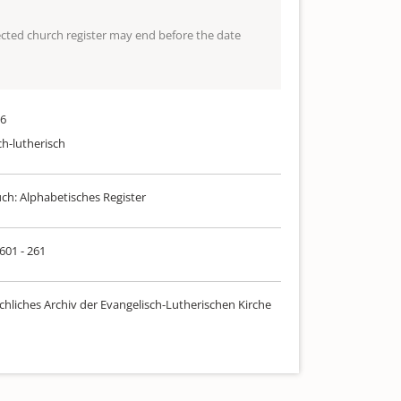
lected church register may end before the date
06
ch-lutherisch
uch: Alphabetisches Register
 601 - 261
chliches Archiv der Evangelisch-Lutherischen Kirche