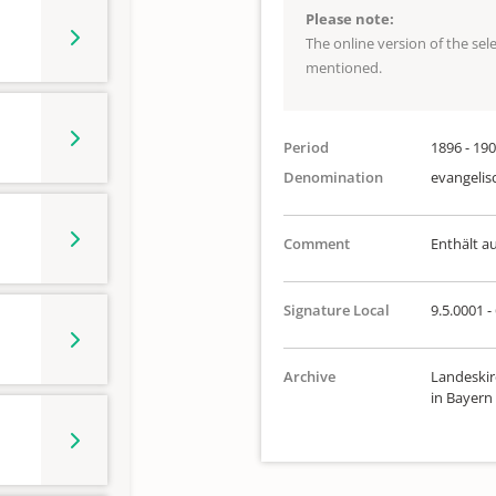
Please note:
The online version of the se
mentioned.
Period
1896 - 19
Denomination
evangelis
Comment
Enthält a
Signature Local
9.5.0001 -
Archive
Landeskir
in Bayern