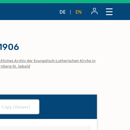
DE
EN
 1906
hliches Archiv der Evangelisch-Lutherischen Kirche in
nberg-St. Sebald
l Copy (Viewer)