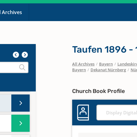
l Archives
Taufen 1896 -
All Archives
/
Bayern
/
Landeskirc
Bayern
/
Dekanat Nürnberg
/
Nür
Church Book Profile
Display Digita