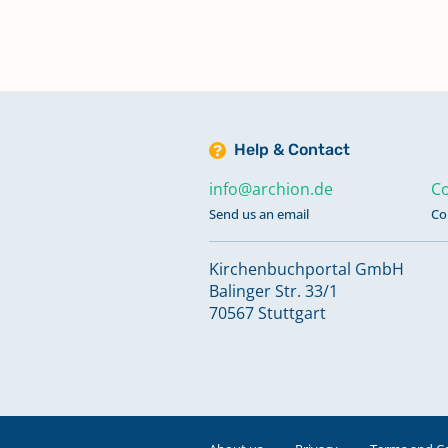
Trauungen 1587 - 1616
Trauungen 1596 - 1620
Keine verfügbaren Digitalisate
Help & Contact
info@archion.de
Co
Trauungen 1617 - 1641
Send us an email
Co
Kirchenbuchportal GmbH
Trauungen 1620 - 1624
Balinger Str. 33/1
Keine verfügbaren Digitalisate
70567 Stuttgart
Trauungen 1625 - 1634
Keine verfügbaren Digitalisate