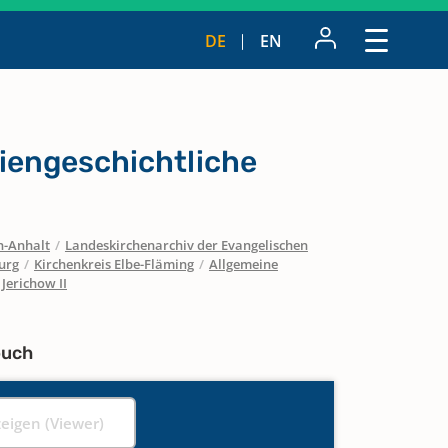
DE
EN
iengeschichtliche
n-Anhalt
/
Landeskirchenarchiv der Evangelischen
urg
/
Kirchenkreis Elbe-Fläming
/
Allgemeine
 Jerichow II
buch
zeigen (Viewer)