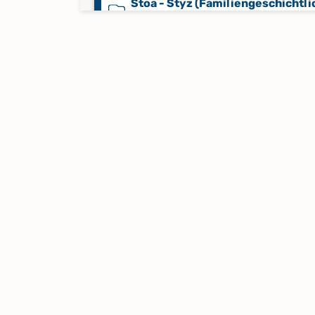
Stoa - Styz (Familiengeschichtli
Kartei)
Taa - Thie (Familiengeschichtlic
Kartei)
Thil - Tyz (Familiengeschichtlic
Kartei)
Ub - Uz (Familiengeschichtliche
Kartei)
Vaa - Vog (Familiengeschichtlich
Kartei)