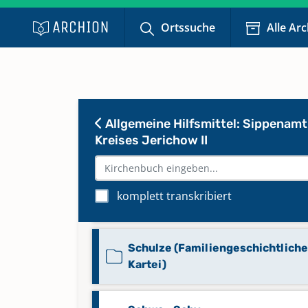
Schna - Schoz
(Familiengeschichtliche Kartei)
Ortssuche
Alle Ar
Schra - Schry
(Familiengeschichtliche Kartei)
Allgemeine Hilfsmittel: Sippenamt
Schub - Schuz
Kreises Jerichow II
(Familiengeschichtliche Kartei)
Schultze (Familiengeschichtlich
komplett transkribiert
Kartei)
Schulze (Familiengeschichtliche
Kartei)