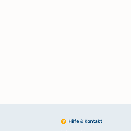
Voi - Vyz (Familiengeschichtlich
Kartei)
Waa - Wef (Familiengeschichtlic
Kartei)
Weg - Wen (Familiengeschichtlic
Kartei)
Wer - Why (Familiengeschichtlic
Kartei)
Wia - Wilk (Familiengeschichtlic
Kartei)
Hilfe & Kontakt