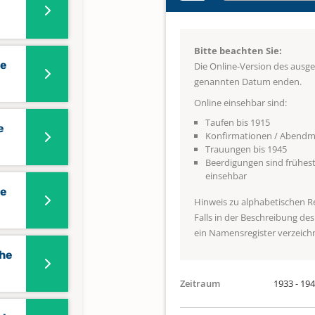
Bitte beachten Sie:
he
Die Online-Version des ausg
genannten Datum enden.
Online einsehbar sind:
Taufen bis 1915
e
Konfirmationen / Abendma
Trauungen bis 1945
Beerdigungen sind frühest
einsehbar
he
Hinweis zu alphabetischen R
Falls in der Beschreibung de
ein Namensregister verzeichne
che
Zeitraum
1933 - 19