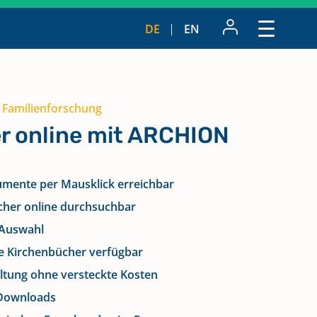
DE
EN
e Familienforschung
r online mit ARCHION
umente per Mausklick erreichbar
cher online durchsuchbar
 Auswahl
rte Kirchenbücher verfügbar
ltung ohne versteckte Kosten
 Downloads