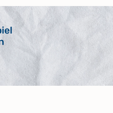
iel
n