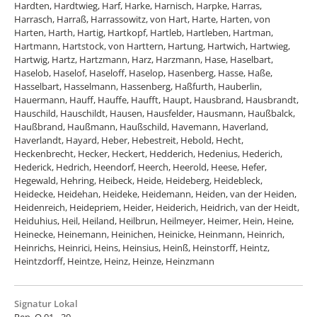
Hardten, Hardtwieg, Harf, Harke, Harnisch, Harpke, Harras,
Harrasch, Harraß, Harrassowitz, von Hart, Harte, Harten, von
Harten, Harth, Hartig, Hartkopf, Hartleb, Hartleben, Hartman,
Hartmann, Hartstock, von Harttern, Hartung, Hartwich, Hartwieg,
Hartwig, Hartz, Hartzmann, Harz, Harzmann, Hase, Haselbart,
Haselob, Haselof, Haseloff, Haselop, Hasenberg, Hasse, Haße,
Hasselbart, Hasselmann, Hassenberg, Haßfurth, Hauberlin,
Hauermann, Hauff, Hauffe, Haufft, Haupt, Hausbrand, Hausbrandt,
Hauschild, Hauschildt, Hausen, Hausfelder, Hausmann, Haußbalck,
Haußbrand, Haußmann, Haußschild, Havemann, Haverland,
Haverlandt, Hayard, Heber, Hebestreit, Hebold, Hecht,
Heckenbrecht, Hecker, Heckert, Hedderich, Hedenius, Hederich,
Hederick, Hedrich, Heendorf, Heerch, Heerold, Heese, Hefer,
Hegewald, Hehring, Heibeck, Heide, Heideberg, Heidebleck,
Heidecke, Heidehan, Heideke, Heidemann, Heiden, van der Heiden,
Heidenreich, Heidepriem, Heider, Heiderich, Heidrich, van der Heidt,
Heiduhius, Heil, Heiland, Heilbrun, Heilmeyer, Heimer, Hein, Heine,
Heinecke, Heinemann, Heinichen, Heinicke, Heinmann, Heinrich,
Heinrichs, Heinrici, Heins, Heinsius, Heinß, Heinstorff, Heintz,
Heintzdorff, Heintze, Heinz, Heinze, Heinzmann
Signatur Lokal
Rep. Q 01 - 30