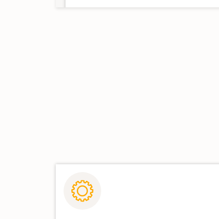
Evangelisches Zentralarchiv in Berlin
Bremen
Staatsarchiv Bremen
Hessen
Zentralarchiv der Evangelischen Kirch
Hessen und Nassau
Landeskirchliches Archiv der
Evangelischen Kirche von Kurhessen-
Waldeck