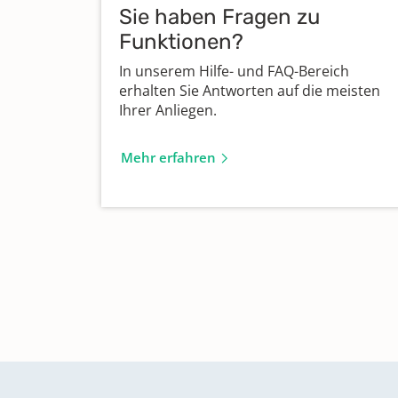
Niedersachsen
Sie haben Fragen zu
Funktionen?
Archiv der Evangelisch-Lutherischen
Landeskirche Oldenburg
In unserem Hilfe- und FAQ-Bereich
erhalten Sie Antworten auf die meisten
Ihrer Anliegen.
Bistumsarchiv Hildesheim
Mehr erfahren
Evangelisch-reformierte
Kirchengemeinde Hannover
Landeskirchliches Archiv der Evangel
Lutherischen Landeskirche in
Braunschweig
Landeskirchliches Archiv der Evangel
lutherischen Landeskirche Hannovers