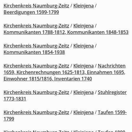
Kirchenkreis Naumburg-Zeitz
/
Kleinjena
/
Beerdigungen 1599-1799
Kirchenkreis Naumburg-Zeitz
/
Kleinjena
/
Kommunikanten 1788-1812, Kommunikanten 1848-1853
Kirchenkreis Naumburg-Zeitz
/
Kleinjena
/
Kommunikanten 1854-1938
Kirchenkreis Naumburg-Zeitz
/
Kleinjena
/
Nachrichten
1659, Kirchenrechnungen 1625-1813, Einnahmen 1695,
Einwohner 1815/1816, Inventarien 1740
Kirchenkreis Naumburg-Zeitz
/
Kleinjena
/
Stuhlregister
1773-1831
Kirchenkreis Naumburg-Zeitz
/
Kleinjena
/
Taufen 1599-
1799