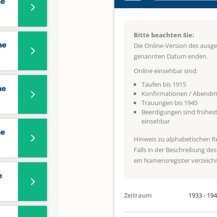
he
Bitte beachten Sie:
he
Die Online-Version des ausg
genannten Datum enden.
Online einsehbar sind:
Taufen bis 1915
he
Konfirmationen / Abendma
Trauungen bis 1945
Beerdigungen sind frühest
einsehbar
he
Hinweis zu alphabetischen R
Falls in der Beschreibung de
ein Namensregister verzeichne
e
Zeitraum
1933 - 19