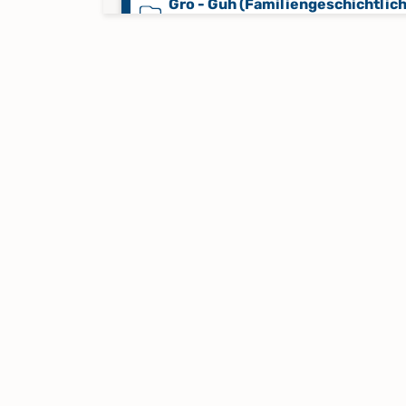
Gro - Guh (Familiengeschichtlic
Kartei)
Gul - Gyz (Familiengeschichtlich
Kartei)
Haa - Hap (Familiengeschichtlic
Kartei)
Har - Hein (Familiengeschichtlic
Kartei)
Heip - Herr (Familiengeschichtli
Kartei)