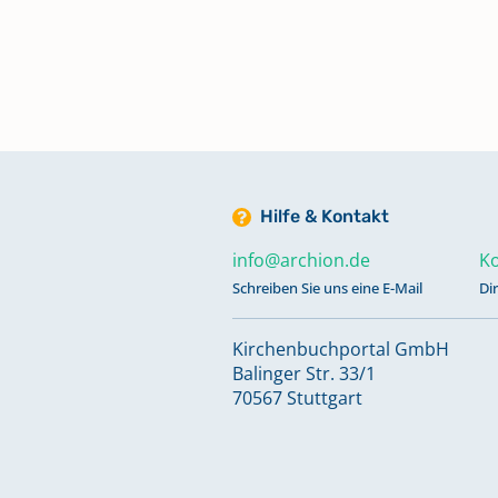
Kas - Kle (Familiengeschichtlich
Kartei)
Kli - Kny (Familiengeschichtlich
Kartei)
Kob - Kop (Familiengeschichtlic
Hilfe & Kontakt
Kartei)
info@archion.de
Ko
Schreiben Sie uns eine E-Mail
Di
Kop - Kra (Familiengeschichtlich
Kartei)
Kirchenbuchportal GmbH
Balinger Str. 33/1
70567 Stuttgart
Kre - Krug (Familiengeschichtlic
Kartei)