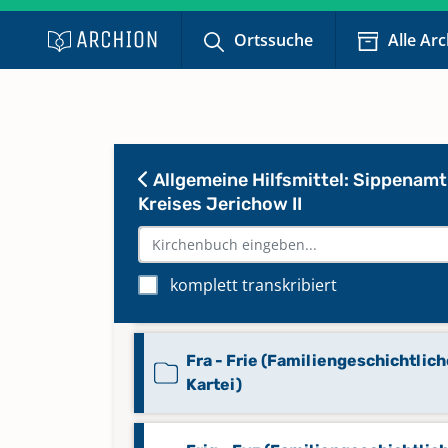
Eba - Elz (Familiengeschichtlich
Kartei)
Ortssuche
Alle Ar
Ema - Eyz (Familiengeschichtlic
Kartei)
Allgemeine Hilfsmittel: Sippenamt
Faa - Fie (Familiengeschichtlich
Kreises Jerichow II
Kartei)
Fil - Fop (Familiengeschichtliche
komplett transkribiert
Kartei)
Fra - Frie (Familiengeschichtlic
Kartei)