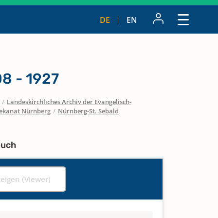
DE
EN
8 - 1927
/
Landeskirchliches Archiv der Evangelisch-
ekanat Nürnberg
/
Nürnberg-St. Sebald
buch
zeigen (Viewer)