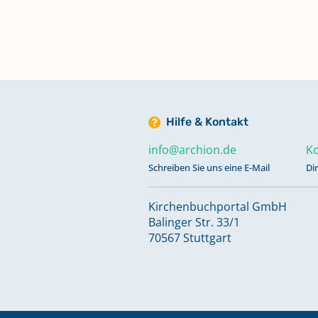
Verschmähungen 1932
Keine verfügbaren Digitalisate
Verschmähungen 1938 - 1940;
Versagungen 1938 - 1940;
Totgeburten 1939 - 1947
Keine verfügbaren Digitalisate
Hilfe & Kontakt
info@archion.de
Ko
Schreiben Sie uns eine E-Mail
Di
Kirchenbuchportal GmbH
Balinger Str. 33/1
70567 Stuttgart