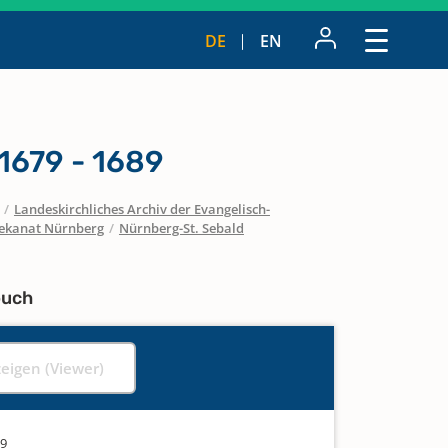
DE
EN
1679 - 1689
/
Landeskirchliches Archiv der Evangelisch-
ekanat Nürnberg
/
Nürnberg-St. Sebald
buch
zeigen (Viewer)
89