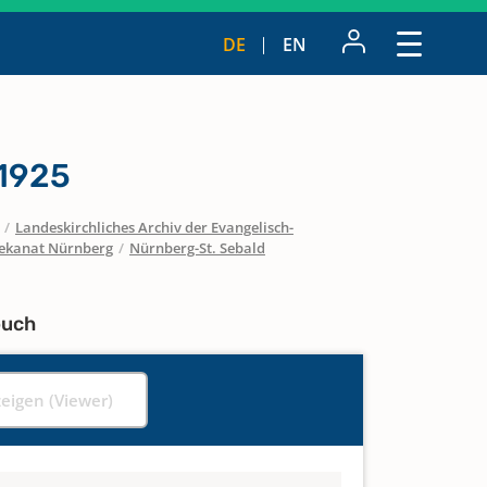
DE
EN
 1925
/
Landeskirchliches Archiv der Evangelisch-
ekanat Nürnberg
/
Nürnberg-St. Sebald
buch
zeigen (Viewer)