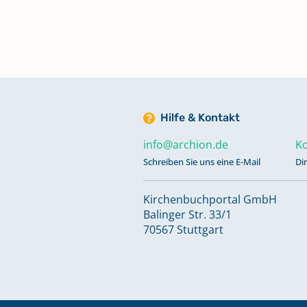
Trauungen 1596 - 1620
Keine verfügbaren Digitalisate
Trauungen 1617 - 1641
Hilfe & Kontakt
Trauungen 1620 - 1624
info@archion.de
Ko
Keine verfügbaren Digitalisate
Schreiben Sie uns eine E-Mail
Di
Kirchenbuchportal GmbH
Trauungen 1625 - 1634
Balinger Str. 33/1
Keine verfügbaren Digitalisate
70567 Stuttgart
Trauungen 1635 - 1640
Keine verfügbaren Digitalisate