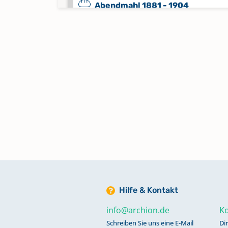
Abendmahl 1881 - 1904
Keine verfügbaren Digitalisate
Abendmahl 1905 - 1927
Keine verfügbaren Digitalisate
Abendmahl 1915 - 1932
Keine verfügbaren Digitalisate
Abendmahl 1937 - 1943
Keine verfügbaren Digitalisate
Hilfe & Kontakt
Abendmahl 1944 - 1968
Keine verfügbaren Digitalisate
info@archion.de
Ko
Schreiben Sie uns eine E-Mail
Di