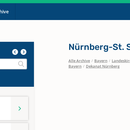
chive
Nürnberg-St. 
Alle Archive
/
Bayern
/
Landeskirc
Bayern
/
Dekanat Nürnberg