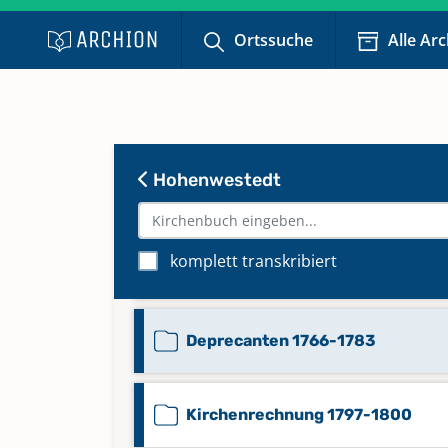
Ortssuche
Alle Ar
Bestattungen 1969-1986
Bestattungen 1969-1986 #2
Hohenwestedt
Bestattungen 1986-1987
komplett transkribiert
Deprecanten 1738-1765
Deprecanten 1766-1783
Kirchenrechnung 1797-1800