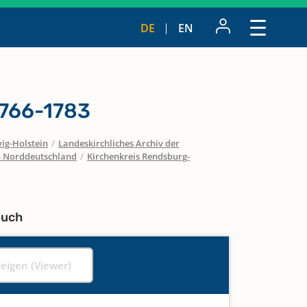
DE
EN
1766-1783
ig-Holstein
/
Landeskirchliches Archiv der
in Norddeutschland
/
Kirchenkreis Rendsburg-
buch
zeigen (Viewer)