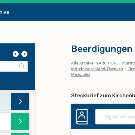
chive
Beerdigungen
Alle Archive in ARCHION
/
Thürin
Mitteldeutschland/Eisenach
/
Kir
Michaelis)
Steckbrief zum Kirchen
Digitalisat an