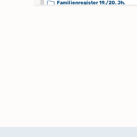
Familienregister 19./20. Jh.
Keine verfügbaren Digitalisate
Kirchenbuch Taufen, Trauungen 1
1760
Kirchenbuch Taufen, Trauungen 
1808
Kirchstuhlregister 1759
Kirchstuhlregister 1822-1889
Kirchstuhlregister 1838