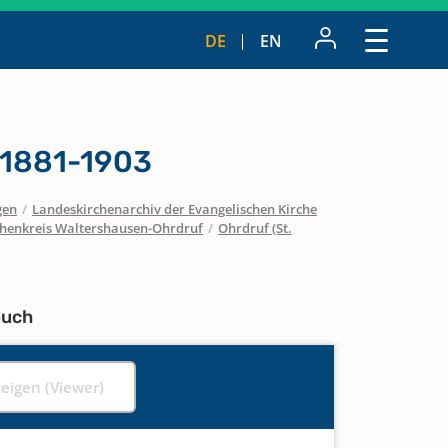
DE
EN
 1881-1903
gen
/
Landeskirchenarchiv der Evangelischen Kirche
chenkreis Waltershausen-Ohrdruf
/
Ohrdruf (St.
buch
zeigen (Viewer)