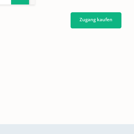
Zugang kaufen
711-
1761-