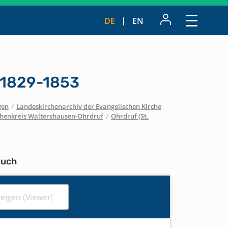
DE
EN
 1829-1853
gen
/
Landeskirchenarchiv der Evangelischen Kirche
chenkreis Waltershausen-Ohrdruf
/
Ohrdruf (St.
buch
zeigen (Viewer)