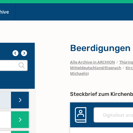
chive
829
Beerdigungen
Alle Archive in ARCHION
/
Thürin
Mitteldeutschland/Eisenach
/
Kir
Michaelis)
Steckbrief zum Kirchen
Digitalisat an