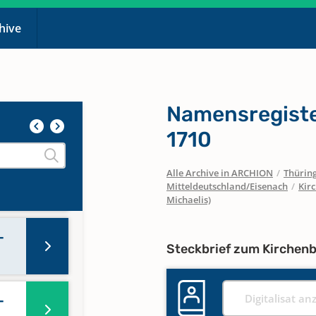
chive
813-
10
Namensregiste
1710
0
Alle Archive in ARCHION
/
Thürin
Mitteldeutschland/Eisenach
/
Kir
08
Michaelis)
-
Steckbrief zum Kirchen
Digitalisat an
-