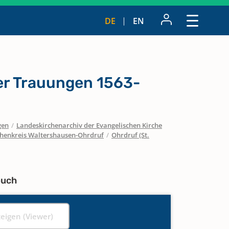
DE
EN
r Trauungen 1563-
gen
/
Landeskirchenarchiv der Evangelischen Kirche
chenkreis Waltershausen-Ohrdruf
/
Ohrdruf (St.
buch
zeigen (Viewer)