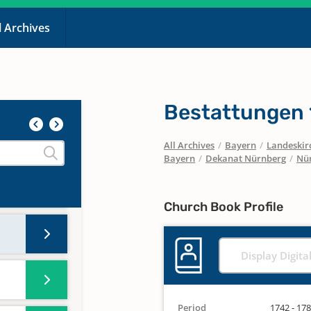
l Archives
Bestattungen 
All Archives
/
Bayern
/
Landeskirc
Bayern
/
Dekanat Nürnberg
/
Nür
Church Book Profile
Display Digita
Period
1742 - 17