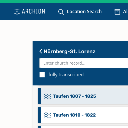
Taufen 1771 - 1782
Location Search
Al
Taufen 1778 - 1800
Taufen 1783 - 1798
Nürnberg-St. Lorenz
Taufen 1799 - 1819
fully transcribed
Taufen 1801 - 1807
Taufen 1807 - 1825
Taufen 1810 - 1822