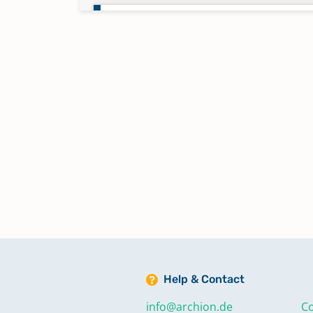
Taufen 1878 - 1890
Taufen 1891 - 1902
Taufen 1903 - 1929
Taufen 1929 - 1955
Keine verfügbaren Digitalisate
Taufen 1956 - 1967
Keine verfügbaren Digitalisate
Help & Contact
Taufen 1968 - 1983
Keine verfügbaren Digitalisate
info@archion.de
Co