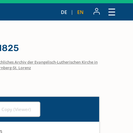
DE
EN
 1825
hliches Archiv der Evangelisch-Lutherischen Kirche in
nberg-St. Lorenz
l Copy (Viewer)
25