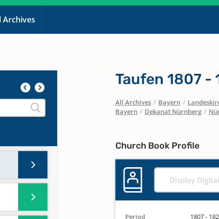
l Archives
Taufen 1807 -
All Archives
/
Bayern
/
Landeskirc
Bayern
/
Dekanat Nürnberg
/
Nür
Church Book Profile
Display Digita
Period
1807 - 18