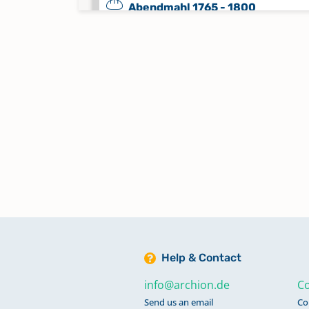
Abendmahl 1765 - 1800
Keine verfügbaren Digitalisate
Abendmahl 1801 - 1810
Keine verfügbaren Digitalisate
Abendmahl 1933 - 1946 (Enthält 
Statistik)
Keine verfügbaren Digitalisate
Abendmahl 1950 - 1957
Keine verfügbaren Digitalisate
Help & Contact
Abendmahl 1957 - 1964
info@archion.de
Co
Keine verfügbaren Digitalisate
Send us an email
Co