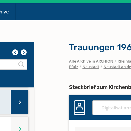
chive
 1926
z
Trauungen 196
24
Alle Archive in ARCHION
/
Rheinla
Pfalz
/
Neustadt
/
Neustadt an d
Steckbrief zum Kirchen
Digitalisat an