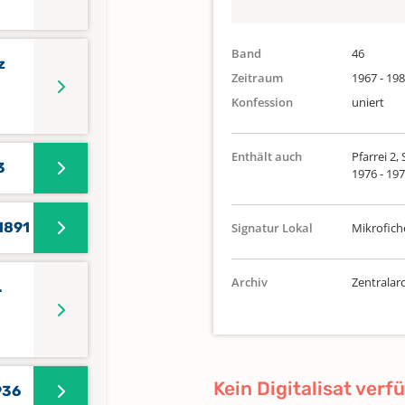
Band
46
z
Zeitraum
1967 - 19
Konfession
uniert
Enthält auch
Pfarrei 2,
3
1976 - 19
 1891
Signatur Lokal
Mikrofich
Archiv
Zentralarc
.
Kein Digitalisat verf
936