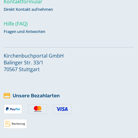
Kontaktformular
Direkt Kontakt aufnehmen
Bestattungen 1970-1975
Hilfe (FAQ)
Fragen und Antworten
Bestattungen 24. Juli 1833-14. Feb.
1839
Kirchenbuchportal GmbH
Balinger Str. 33/1
Bestattungen 25. Okt. 1942-13. Feb.
70567 Stuttgart
1947
Bestattungen 26. Feb. 1930-Jan.
Unsere Bezahlarten
1937
Bestattungen 26. Sep. 1843-28. Sep.
1848