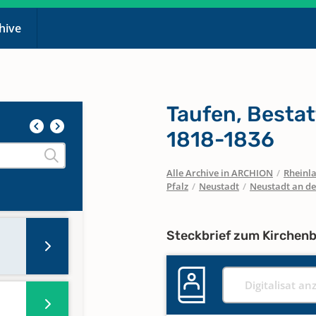
chive
Taufen, Besta
1818-1836
Alle Archive in ARCHION
/
Rheinla
Pfalz
/
Neustadt
/
Neustadt an d
Steckbrief zum Kirchen
Digitalisat an