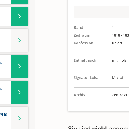
Band
1
Zeitraum
1818 - 18
Konfession
uniert
Enthält auch
mit Holzh
,
Signatur Lokal
Mikrofilm
,
Archiv
Zentralarc
948
Sie sind nicht angem