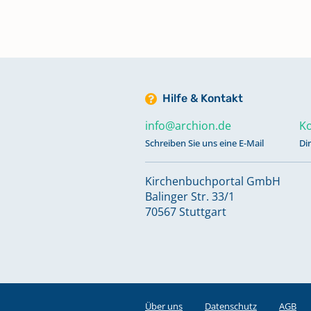
Trauungen 1967-12. Aug. 1983
Keine verfügbaren Digitalisate
Trauungen 1967-29. Nov. 1975
Hilfe & Kontakt
Keine verfügbaren Digitalisate
info@archion.de
Ko
Schreiben Sie uns eine E-Mail
Di
Trauungen 20. Nov. 1954-29. Mär
1962
Kirchenbuchportal GmbH
Keine verfügbaren Digitalisate
Balinger Str. 33/1
70567 Stuttgart
Trauungen 3. Jan. 1839-Apr. 185
Trauungen 31. März 1877-2. Juni
Über uns
Datenschutz
AGB