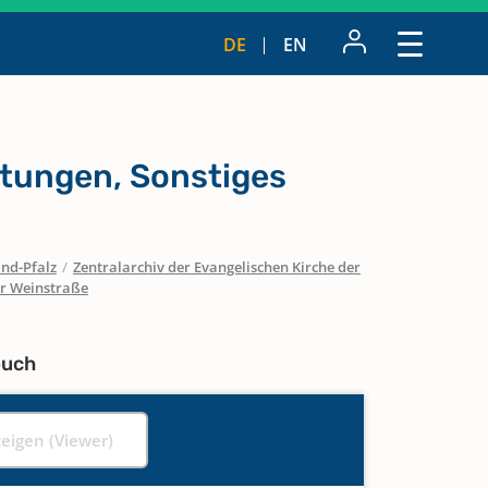
DE
EN
ttungen, Sonstiges
nd-Pfalz
/
Zentralarchiv der Evangelischen Kirche der
er Weinstraße
buch
zeigen (Viewer)