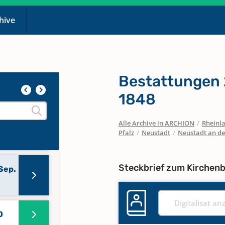
chive
Feb.
Bestattungen 
eb.
1848
Alle Archive in ARCHION
/
Rheinla
Pfalz
/
Neustadt
/
Neustadt an d
Steckbrief zum Kirchen
Sep.
Digitalisat an
0