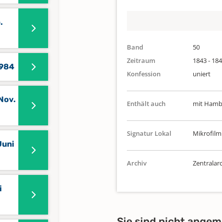
.
Band
50
Zeitraum
1843 - 18
1984
Konfession
uniert
Nov.
Enthält auch
mit Hamb
Signatur Lokal
Mikrofilm
Juni
Archiv
Zentralarc
i
Sie sind nicht angem