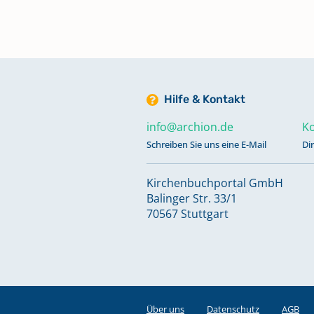
1991
Bestattungen, Sonstiges 1660-1
Hilfe & Kontakt
Bestattungen, Sonstiges 1736-1
info@archion.de
Ko
Schreiben Sie uns eine E-Mail
Di
Bestattungen, Sonstiges 1847-1
Kirchenbuchportal GmbH
Balinger Str. 33/1
Kommunikanten 1937-1962
70567 Stuttgart
Keine verfügbaren Digitalisate
Kommunikanten, Sonstiges 1879
1936
Keine verfügbaren Digitalisate
Über uns
Datenschutz
AGB