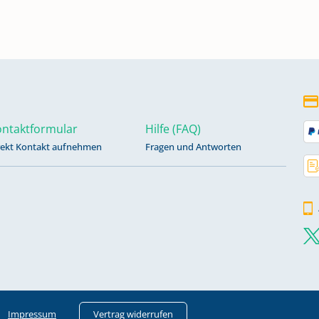
982
ntaktformular
Hilfe (FAQ)
rekt Kontakt aufnehmen
Fragen und Antworten
997
.
n
Impressum
Vertrag widerrufen