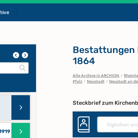
i
chive
i
Bestattungen 
 1942
1864
Alle Archive in ARCHION
/
Rheinla
Pfalz
/
Neustadt
/
Neustadt an d
Steckbrief zum Kirchen
Digitalisat an
 1919