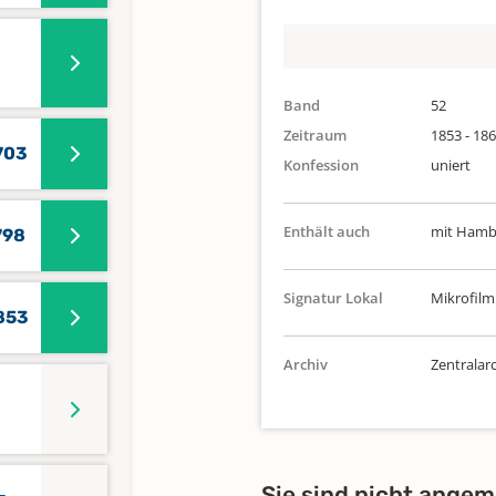
Band
52
Zeitraum
1853 - 18
703
Konfession
uniert
Enthält auch
mit Hamb
798
Signatur Lokal
Mikrofilm
853
Archiv
Zentralarc
Sie sind nicht angem
-