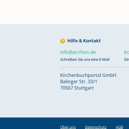
Konfirmationen 1971-1989
Keine verfügbaren Digitalisate
Konfirmationen 1979-27. März 1
Hilfe & Kontakt
Keine verfügbaren Digitalisate
info@archion.de
Ko
Schreiben Sie uns eine E-Mail
Di
Konfirmationen 24. März 1991-1
Keine verfügbaren Digitalisate
Kirchenbuchportal GmbH
Balinger Str. 33/1
70567 Stuttgart
Konfirmationen 27. März 1983-17
März 1991
Keine verfügbaren Digitalisate
Konfirmationen, Kommunikante
Über uns
Datenschutz
AGB