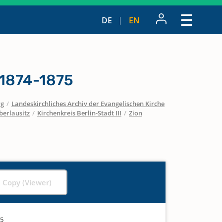
DE
EN
 1874-1875
rg
/
Landeskirchliches Archiv der Evangelischen Kirche
berlausitz
/
Kirchenkreis Berlin-Stadt III
/
Zion
l Copy (Viewer)
75