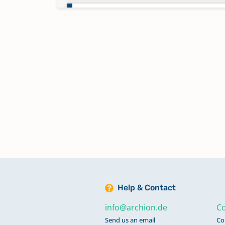
Bestattungen 1881-1882
Bestattungen 1882-1883
Bestattungen 1883-1884
Bestattungen 1884-1885
Bestattungen 1885-1885
Bestattungen 1885-1886
Help & Contact
info@archion.de
Co
Bestattungen 1886-1887
Send us an email
Co