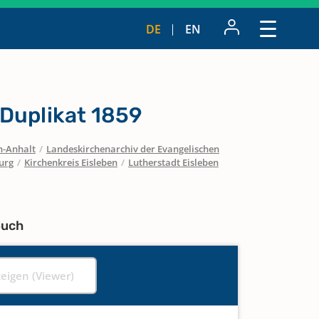
DE
EN
Duplikat 1859
n-Anhalt
/
Landeskirchenarchiv der Evangelischen
urg
/
Kirchenkreis Eisleben
/
Lutherstadt Eisleben
buch
zeigen (Viewer)