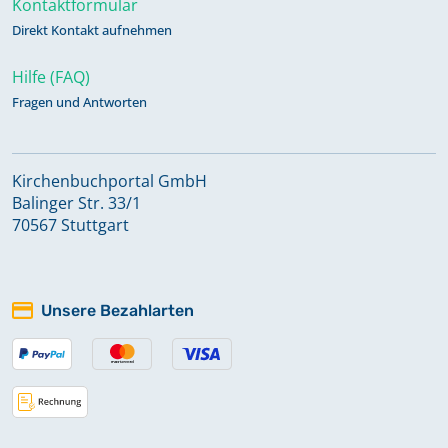
Kontaktformular
Abendmahl 2023 - 2023
Direkt Kontakt aufnehmen
Keine verfügbaren Digitalisate
Hilfe (FAQ)
Fragen und Antworten
Alphabetisches Register zu
Bestattungen 1883 - 1980
Kirchenbuchportal GmbH
Balinger Str. 33/1
Alphabetisches Register zu Taufen
70567 Stuttgart
1883 - 1980
Keine verfügbaren Digitalisate
Unsere Bezahlarten
Alphabetisches Register zu
Trauungen 1883 - 1980
Keine verfügbaren Digitalisate
Bestattungen 1687 - 1783