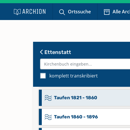
1687; Bestattungen 1644 - 1687
Ortssuche
Alle Ar
Taufen 1687 - 1720
Taufen 1721 - 1782
Ettenstatt
Taufen 1782 - 1797
komplett transkribiert
Taufen 1798 - 1820
Taufen 1821 - 1860
Taufen 1860 - 1896