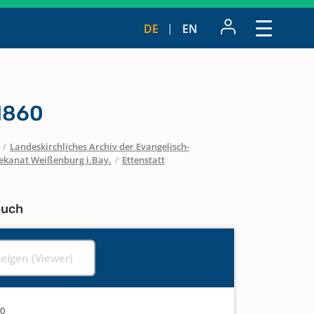
DE
EN
 1860
/
Landeskirchliches Archiv der Evangelisch-
ekanat Weißenburg i.Bay.
/
Ettenstatt
buch
zeigen (Viewer)
60