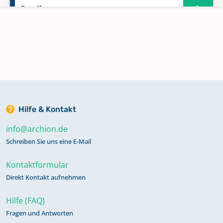
Greding
Holzingen
Höttingen
Kaltenbuch
Hilfe & Kontakt
info@archion.de
Kattenhochstatt
Schreiben Sie uns eine E-Mail
Kontaktformular
Nennslingen
Direkt Kontakt aufnehmen
Hilfe (FAQ)
Oberhochstatt
Fragen und Antworten