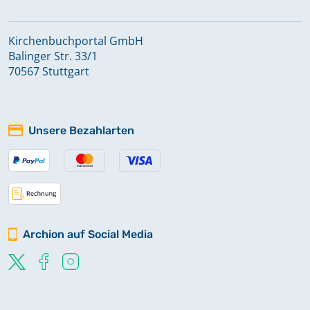
Offenbau
Kirchenbuchportal GmbH
Balinger Str. 33/1
Pleinfeld
70567 Stuttgart
Schwimbach
Unsere Bezahlarten
Thalmannsfeld
Thalmässing-St. Gotthard
Archion auf Social Media
Thalmässing-St. Michael
Trommetsheim