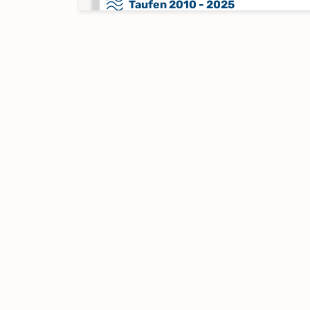
Taufen 2010 - 2025
Keine verfügbaren Digitalisate
Totgeburten 1897 - 1965
Keine verfügbaren Digitalisate
Trauungen 1896 - 2005
Trauungen 2006 - 2024
Keine verfügbaren Digitalisate
Verschmähungen 1890 - 1953;
Versagungen 1905 - 1944
Keine verfügbaren Digitalisate