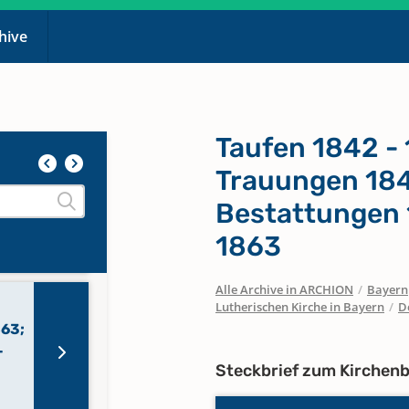
chive
790 -
Taufen 1842 - 
1808
5
Trauungen 184
Bestattungen 
835 -
1863
Alle Archive in ARCHION
/
Bayern
Lutherischen Kirche in Bayern
/
D
863;
-
Steckbrief zum Kirchen