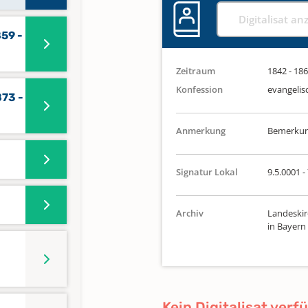
Digitalisat an
859 -
Zeitraum
1842 - 18
Konfession
evangelis
873 -
Anmerkung
Bemerkung
Signatur Lokal
9.5.0001 -
Archiv
Landeskir
in Bayern
Kein Digitalisat verf