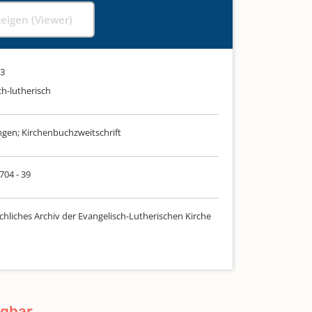
zeigen (Viewer)
63
ch-lutherisch
en; Kirchenbuchzweitschrift
 704 - 39
chliches Archiv der Evangelisch-Lutherischen Kirche
ügbar