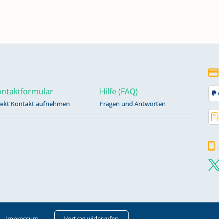
646 -
645 -
ntaktformular
Hilfe (FAQ)
1670
rekt Kontakt aufnehmen
Fragen und Antworten
16 -
786 -
Impressum
Vertrag widerrufen