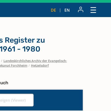
DE
EN
s Register zu
1961 - 1980
/
Landeskirchliches Archiv der Evangelisch-
ekanat Forchheim
/
Hetzelsdorf
buch
zeigen (Viewer)