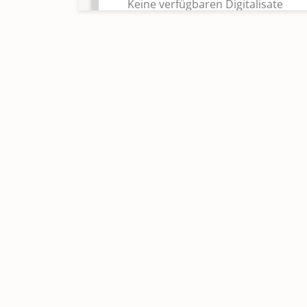
Keine verfügbaren Digitalisate
Kircheneintritte 2010 - 2024;
Kirchenaustritte 2010 - 2025
Keine verfügbaren Digitalisate
Konfirmationen 1831 - 1891
Konfirmationen 1892 - 1950, 1952
1985
Konfirmationen 1986 - 2024
Keine verfügbaren Digitalisate
Taufen 1591 - 1645; Trauungen 15