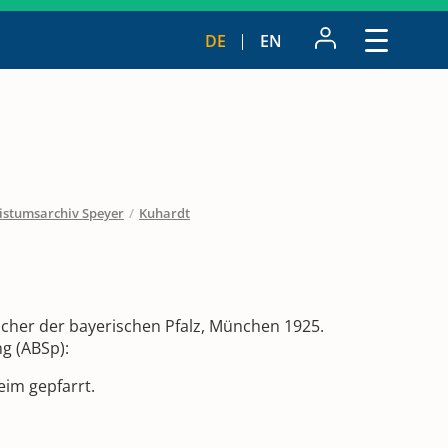
DE
EN
istumsarchiv Speyer
/
Kuhardt
ücher der bayerischen Pfalz, München 1925.
ng (ABSp):
im gepfarrt.