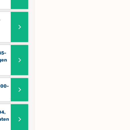
-
85-
gen
800-
04,
aten