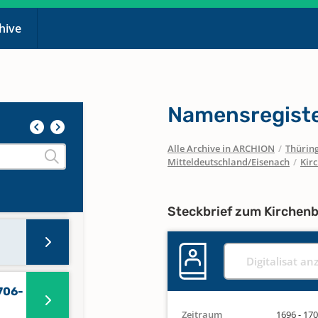
chive
Namensregiste
Alle Archive in ARCHION
/
Thürin
Mitteldeutschland/Eisenach
/
Kir
-
Steckbrief zum Kirchen
Digitalisat an
706-
Zeitraum
1696 - 17