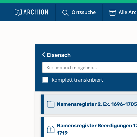
Namensregister 1649-1670
Ortssuche
Alle Ar
Namensregister 1671-1683
Namensregister 1684-1695
Eisenach
Namensregister 1696-1719, 1732
komplett transkribiert
1742
Namensregister 2. Ex. 1696-1705
Namensregister Beerdigungen 1
1719