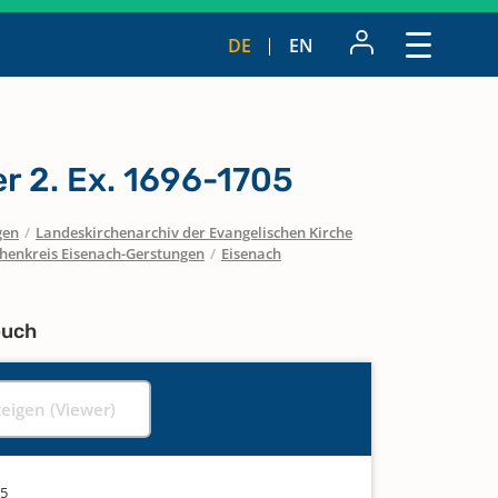
DE
EN
r 2. Ex. 1696-1705
gen
/
Landeskirchenarchiv der Evangelischen Kirche
chenkreis Eisenach-Gerstungen
/
Eisenach
buch
zeigen (Viewer)
05