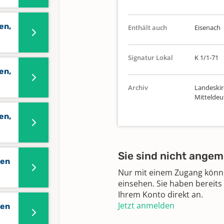
en,
Enthält auch
Eisenach
Signatur Lokal
K 1/1-71
en,
Archiv
Landeskir
Mitteldeu
en,
Sie sind nicht angem
gen
Nur mit einem Zugang können
einsehen. Sie haben bereits
Ihrem Konto direkt an.
Jetzt anmelden
gen