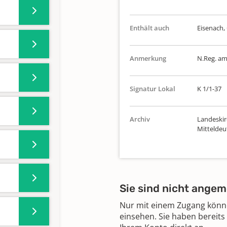
Enthält auch
Eisenach,
Anmerkung
N.Reg. a
Signatur Lokal
K 1/1-37
Archiv
Landeskir
Mitteldeu
Sie sind nicht angem
Nur mit einem Zugang können
einsehen. Sie haben bereits