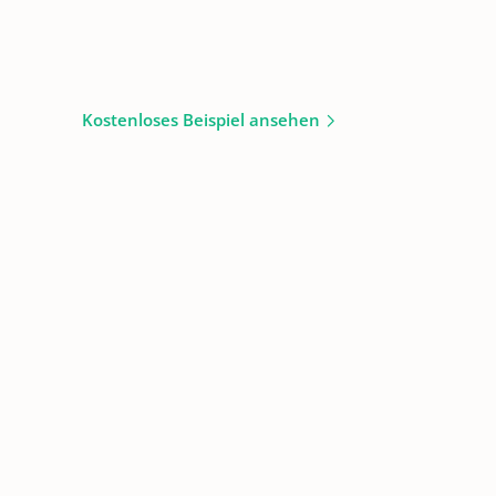
Kostenloses Beispiel ansehen