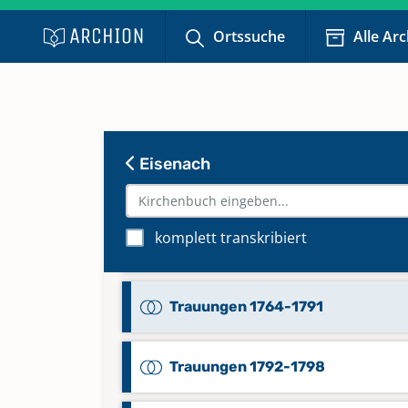
Ortssuche
Alle Ar
Taufen 1871-1874
Taufen 1872-1940
Eisenach
Taufen 1874-1876
Taufen, Trauungen, Beerdigunge
komplett transkribiert
(Duplikat) 1637-1638
Trauungen 1764-1791
Trauungen 1792-1798