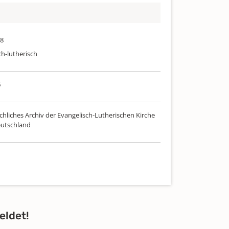
38
ch-lutherisch
6
chliches Archiv der Evangelisch-Lutherischen Kirche
utschland
eldet!