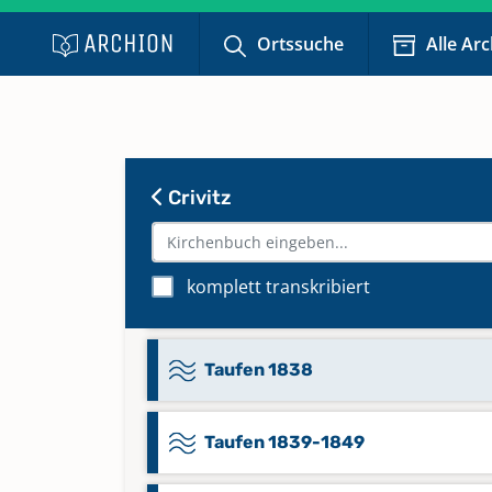
Taufen 1801-1812
Ortssuche
Alle Ar
Taufen 1813-1819
Taufen 1819-1820
Crivitz
Taufen 1821-1833
komplett transkribiert
Taufen 1833-1838
Taufen 1838
Taufen 1839-1849