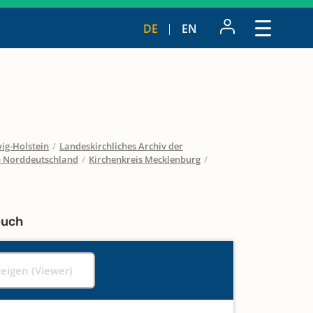
DE
EN
ig-Holstein
/
Landeskirchliches Archiv der
in Norddeutschland
/
Kirchenkreis Mecklenburg
/
buch
zeigen (Viewer)