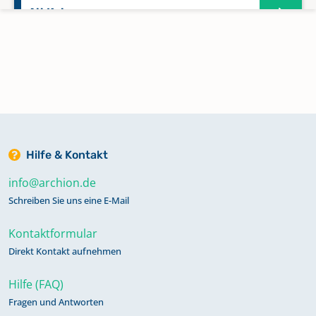
Alt Kalen
Alt Karin
Alt Meteln
Alt Rehse
Hilfe & Kontakt
info@archion.de
Alt Rehse Krukow
Schreiben Sie uns eine E-Mail
Kontaktformular
Alt Rehse Mallin
Direkt Kontakt aufnehmen
Hilfe (FAQ)
Alt Schwerin
Fragen und Antworten