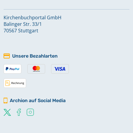
Alt Strelitz
Kirchenbuchportal GmbH
Balinger Str. 33/1
Alt Strelitz Thurow
70567 Stuttgart
Ankershagen
Unsere Bezahlarten
Ankershagen Rumpshagen
Bad Doberan
Archion auf Social Media
Bad Doberan Althof
Badendiek