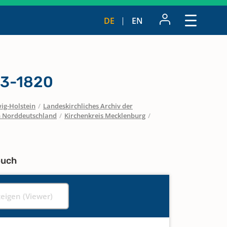
DE
EN
13-1820
ig-Holstein
/
Landeskirchliches Archiv der
in Norddeutschland
/
Kirchenkreis Mecklenburg
/
buch
zeigen (Viewer)