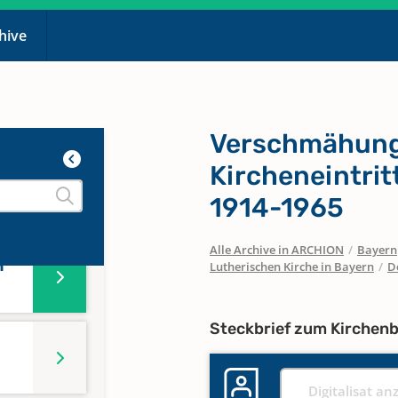
n
chive
n
Verschmähung
Kircheneintrit
n
1914-1965
Alle Archive in ARCHION
/
Bayern
n
Lutherischen Kirche in Bayern
/
D
Steckbrief zum Kirchen
Digitalisat an