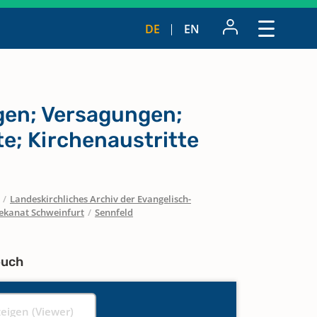
DE
EN
en; Versagungen;
te; Kirchenaustritte
/
Landeskirchliches Archiv der Evangelisch-
ekanat Schweinfurt
/
Sennfeld
buch
zeigen (Viewer)