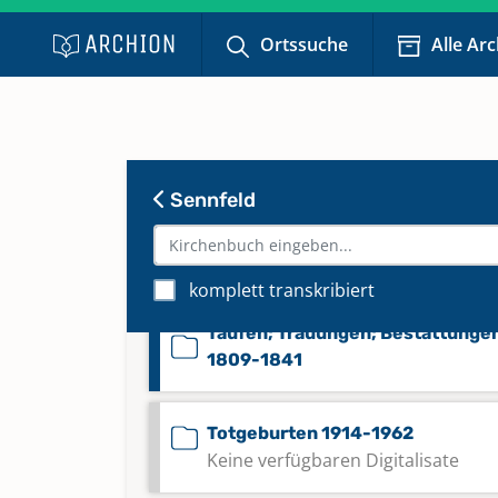
Taufen; Trauungen; Bestattunge
Ortssuche
Alle Ar
1707-1769
Taufen; Trauungen; Bestattunge
1770-1804
Sennfeld
Taufen; Trauungen; Bestattunge
1804-1809
komplett transkribiert
Taufen; Trauungen; Bestattunge
1809-1841
Totgeburten 1914-1962
Keine verfügbaren Digitalisate