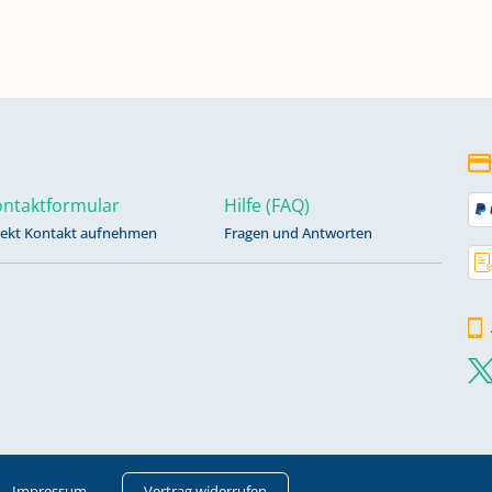
ungen
730
31 -
ntaktformular
Hilfe (FAQ)
rekt Kontakt aufnehmen
Fragen und Antworten
11 -
864 -
Impressum
Vertrag widerrufen