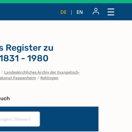
DE
EN
s Register zu
1831 - 1980
/
Landeskirchliches Archiv der Evangelisch-
ekanat Pappenheim
/
Rehlingen
buch
zeigen (Viewer)