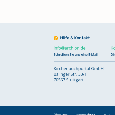
Taufen 1618 - 1620, 1655 - 1730;
Trauungen 1656 - 1730; Bestatt
1656 - 1730; Abendmahl 1697 - 1
Hilfe & Kontakt
Taufen 1731 - 1810; Trauungen 17
1810; Bestattungen 1731 - 1810
info@archion.de
Ko
Schreiben Sie uns eine E-Mail
Di
Taufen 1811 - 1863; Trauungen 18
1863; Bestattungen 1811 - 1863
Kirchenbuchportal GmbH
Balinger Str. 33/1
70567 Stuttgart
Taufen 1864 - 1896; Trauungen 1
1896; Bestattungen 1864 - 1896
Taufen 1897 - 1931
Über uns
Datenschutz
AGB