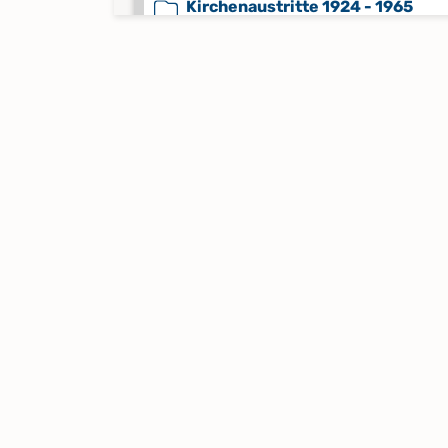
Kirchenaustritte 1924 - 1965
Keine verfügbaren Digitalisate
Kircheneintritte 1914 - 1926;
Kirchenaustritte 1914 - 1926
Keine verfügbaren Digitalisate
Kircheneintritte 1973 - 2021;
Kirchenaustritte 1973 - 2023
Keine verfügbaren Digitalisate
Konfirmationen 1831 - 1969
Konfirmationen 1970 - 2022
Keine verfügbaren Digitalisate