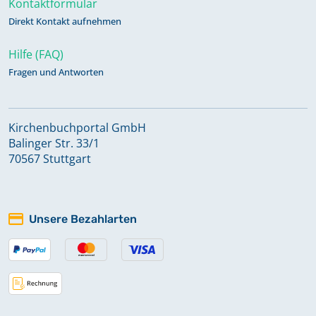
Kontaktformular
Direkt Kontakt aufnehmen
Alphabetisches Register zu
Hilfe (FAQ)
Trauungen 1831 - 1951
Fragen und Antworten
Keine verfügbaren Digitalisate
Kirchenbuchportal GmbH
Bestattungen 1897 - 1980;
Balinger Str. 33/1
Totgeburten 1957 - 1972
70567 Stuttgart
Bestattungen 1981 - 2023
Unsere Bezahlarten
Kirchenaustritte 1924 - 1965
Keine verfügbaren Digitalisate
Kircheneintritte 1914 - 1926;