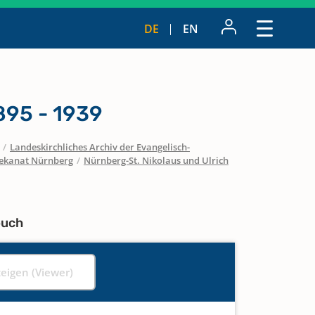
DE
EN
895 - 1939
/
Landeskirchliches Archiv der Evangelisch-
ekanat Nürnberg
/
Nürnberg-St. Nikolaus und Ulrich
buch
zeigen (Viewer)