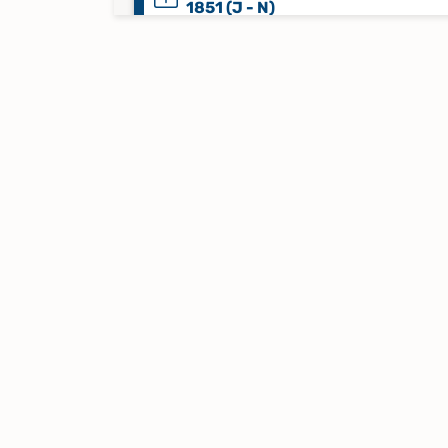
1851 (J - N)
Verkartung zu Bestattungen 1730
1851 (O - Schr)
Verkartung zu Bestattungen 1730
1851 (Schu - Z)
Verkartung zu Taufen 1547 - 1729 
C)
Verkartung zu Taufen 1547 - 1729 
G)
Verkartung zu Taufen 1547 - 1729 