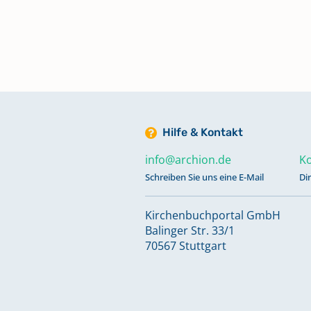
L)
Verkartung zu Taufen 1547 - 1729
Schr)
Verkartung zu Taufen 1547 - 1729
(Schu - Z)
Hilfe & Kontakt
info@archion.de
Ko
Verkartung zu Taufen 1730 - 1875
Schreiben Sie uns eine E-Mail
Di
Ca)
Kirchenbuchportal GmbH
Balinger Str. 33/1
Verkartung zu Taufen 1730 - 1875
70567 Stuttgart
- Flo)
Verkartung zu Taufen 1730 - 1875