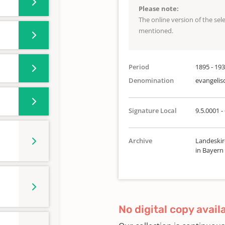
Please note:
The online version of the se
mentioned.
Period
1895 - 19
Denomination
evangelis
Signature Local
9.5.0001 -
Archive
Landeskir
in Bayern
No digital copy avail