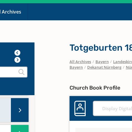
l Archives
Totgeburten 1
All Archives
/
Bayern
/
Landeskirc
Bayern
/
Dekanat Nürnberg
/
Nür
Church Book Profile
Display Digita