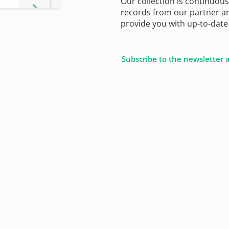
Our collection is continuou
records from our partner ar
provide you with up-to-date 
 -
Subscribe to the newsletter 
 -
 -
 -