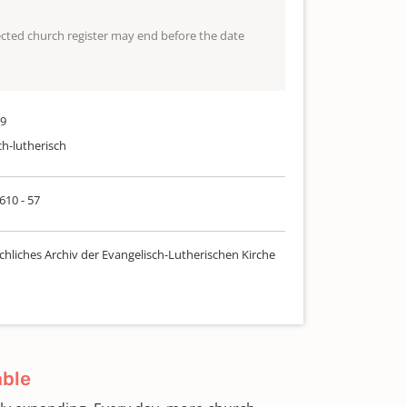
lected church register may end before the date
39
ch-lutherisch
 610 - 57
chliches Archiv der Evangelisch-Lutherischen Kirche
able