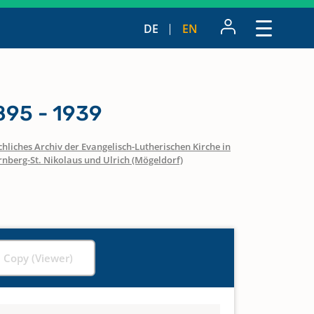
DE
EN
895 - 1939
hliches Archiv der Evangelisch-Lutherischen Kirche in
nberg-St. Nikolaus und Ulrich (Mögeldorf)
l Copy (Viewer)