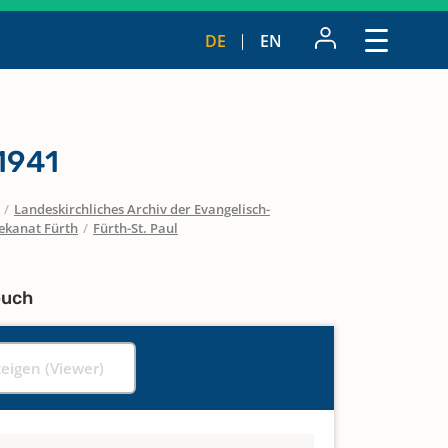
DE
EN
1941
/
Landeskirchliches Archiv der Evangelisch-
ekanat Fürth
/
Fürth-St. Paul
buch
zeigen (Viewer)