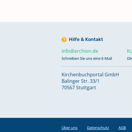
Keine verfügbaren Digitalisate
Taufen 2012 - 2016
Keine verfügbaren Digitalisate
Hilfe & Kontakt
info@archion.de
Ko
Totgeburten 1905 - 1940
Keine verfügbaren Digitalisate
Schreiben Sie uns eine E-Mail
Di
Kirchenbuchportal GmbH
Trauungen 1905 - 1919
Balinger Str. 33/1
70567 Stuttgart
Trauungen 1920 - 1937
Trauungen 1937 - 1955
Über uns
Datenschutz
AGB