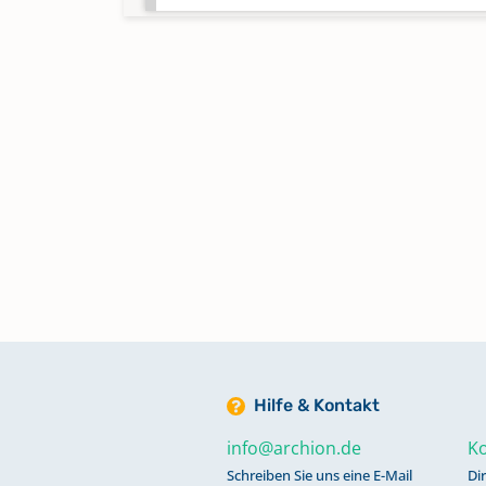
Fürth-St. Johannis (Burgfarrnbach)
Fürth-St. Lukas (Fürberg)
Keine verfügbaren Digitalisate
Fürth-St. Martin
Fürth-St. Matthäus (Vach)
Fürth-St. Michael
Hilfe & Kontakt
Fürth-St. Paul
info@archion.de
Ko
Schreiben Sie uns eine E-Mail
Di