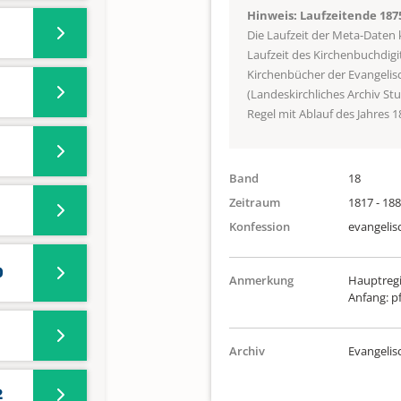
Hinweis: Laufzeitende 187
Die Laufzeit der Meta-Daten
Laufzeit des Kirchenbuchdigi
Kirchenbücher der Evangeli
(Landeskirchliches Archiv St
Regel mit Ablauf des Jahres 1
Band
18
Zeitraum
1817 - 18
Konfession
evangelis
0
Anmerkung
Hauptregi
Anfang: pf
1
Archiv
Evangeli
2