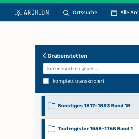
Familienregister 1808-1842 Ban
Ortssuche
Alle Ar
Familienregister 1843-1896 Ban
Konfirmandenregister 1825-190
Grabenstetten
Band 14
komplett transkribiert
Mischbuch 1767-1860 Band 15
Sonstiges 1817-1883 Band 18
Taufregister 1558-1768 Band 1