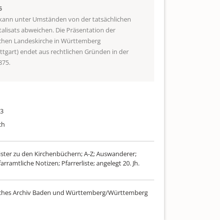
5
 kann unter Umständen von der tatsächlichen
talisats abweichen. Die Präsentation der
schen Landeskirche in Württemberg
uttgart) endet aus rechtlichen Gründen in der
875.
83
ch
ster zu den Kirchenbüchern; A-Z; Auswanderer;
arramtliche Notizen; Pfarrerliste; angelegt 20. Jh.
sches Archiv Baden und Württemberg/Württemberg