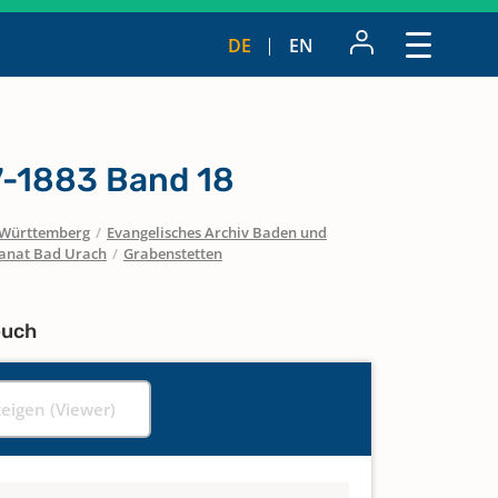
DE
EN
7-1883 Band 18
Württemberg
/
Evangelisches Archiv Baden und
anat Bad Urach
/
Grabenstetten
buch
zeigen (Viewer)