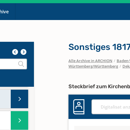
d 16
chive
d 17
Sonstiges 181
0
Alle Archive in ARCHION
/
Baden-
Württemberg/Württemberg
/
Dek
Steckbrief zum Kirchen
Digitalisat an