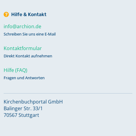
Taufregister 1769-1808 Band 2
Hilfe & Kontakt
info@archion.de
Taufregister 1808-1824 Band 3
Schreiben Sie uns eine E-Mail
Taufregister 1825-1854 Band 4
Kontaktformular
Direkt Kontakt aufnehmen
Taufregister 1855-1886 Band 5
Hilfe (FAQ)
Fragen und Antworten
Totenregister 1585-1809 Band 10
Kirchenbuchportal GmbH
Balinger Str. 33/1
Totenregister 1808-1831 Band 11
70567 Stuttgart
Totenregister 1832-1865 Band 12