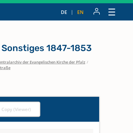
DE
EN
 Sonstiges 1847-1853
entralarchiv der Evangelischen Kirche der Pfalz
/
straße
l Copy (Viewer)