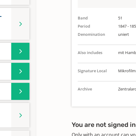
-
Band
51
Period
1847 - 18
Denomination
uniert
Also includes
mit Hamba
Signature Local
Mikrofilm
Archive
Zentralarc
You are not signed in
Only with an account can yo