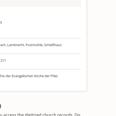
53
ch, Lambrecht, Postmühle, Schießhaus
 211
hiv der Evangelischen Kirche der Pfalz
!
u access the digitized church records. Do