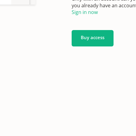
you already have an account?
Sign in now
Buy access
982
997
.