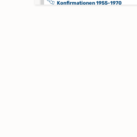
Konfirmationen 1955-1970
Keine verfügbaren Digitalisate
Konfirmationen 1971-1989
Keine verfügbaren Digitalisate
Konfirmationen 1979-27. März 1
Keine verfügbaren Digitalisate
Konfirmationen 24. März 1991-1
Keine verfügbaren Digitalisate
Konfirmationen 27. März 1983-17
März 1991
Keine verfügbaren Digitalisate