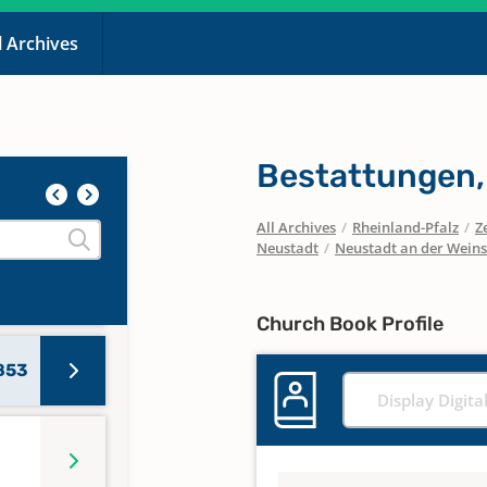
 1919
l Archives
Bestattungen,
703
All Archives
/
Rheinland-Pfalz
/
Z
Neustadt
/
Neustadt an der Wein
798
Church Book Profile
853
Display Digita