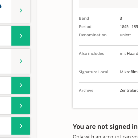
4
Band
3
Period
1845 - 18
Denomination
uniert
Also includes
mit Haard
3
Signature Local
Mikrofilm
Archive
Zentralarc
You are not signed in
Only with an account can yo