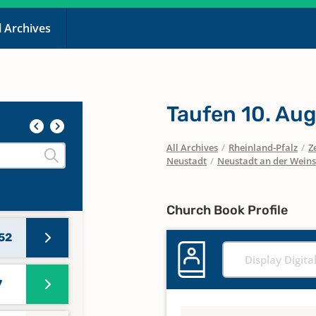
l Archives
-
Taufen 10. Aug
All Archives
/
Rheinland-Pfalz
/
Z
Neustadt
/
Neustadt an der Wein
2
Church Book Profile
852
Display Digita
7