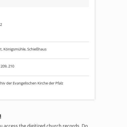
52
t, Königsmühle, Schießhaus
 209, 210
hiv der Evangelischen Kirche der Pfalz
!
u access the digitized church records. Do