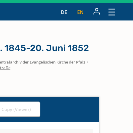
DE
EN
. 1845-20. Juni 1852
entralarchiv der Evangelischen Kirche der Pfalz
/
straße
l Copy (Viewer)